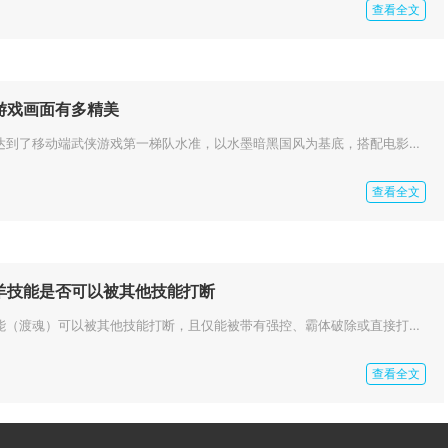
查看全文
游戏画面有多精美
影之刃三江湖传的画面达到了移动端武侠游戏第一梯队水准，以水墨暗黑国风为基底，搭配电影级光影与粒子特效，场景、角色、战斗特...
查看全文
羊技能是否可以被其他技能打断
花千骨手游中的变羊技能（渡魂）可以被其他技能打断，且仅能被带有强控、霸体破除或直接打断效果的技能中断，普通攻击与常规伤害...
查看全文