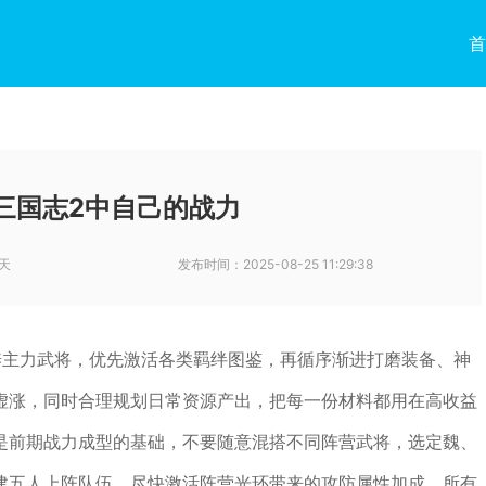
首
三国志2中自己的战力
天
发布时间：
2025-08-25 11:29:38
养主力武将，优先激活各类羁绊图鉴，再循序渐进打磨装备、神
虚涨，同时合理规划日常资源产出，把每一份材料都用在高收益
是前期战力成型的基础，不要随意混搭不同阵营武将，选定魏、
建五人上阵队伍，尽快激活阵营光环带来的攻防属性加成。所有