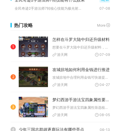
全民奇迹2手游法师7转核心技能为极光射线、黑龙领域、寒冰风暴...
07-08
热门攻略
More
怎样在斗罗大陆中归还升级材料
1
想要在斗罗大陆中归还升级材料，核心操作是使用魂师重生功能，该...
游天网
07-09
攻城掠地如何利用金钱进行推进
2
攻城掠地中合理利用金钱可快速提升等级、强化战力、扩张领地，核...
游天网
04-27
梦幻西游手游法宝四象属性要如何进行筛选
3
梦幻西游手游法宝四象属性筛选核心是按门派定位、法宝类型与战斗...
游天网
08-05
少年三国志群雄逐鹿玩法有哪些亮点
4
06-13