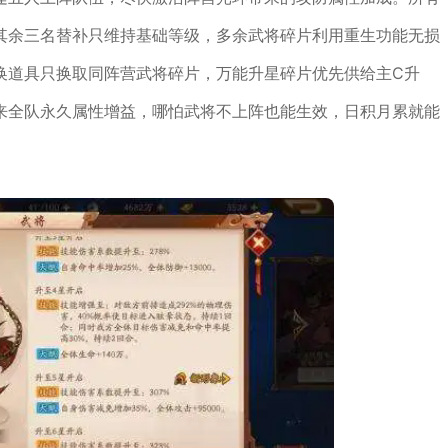
其余三名替补只维持基础等级，多余武将碎片利用重生功能无损
换道具只换取同阵营武将碎片，万能升星碎片优先供给主C升
来全队永久属性增益，哪怕武将不上阵也能生效，日积月累就能