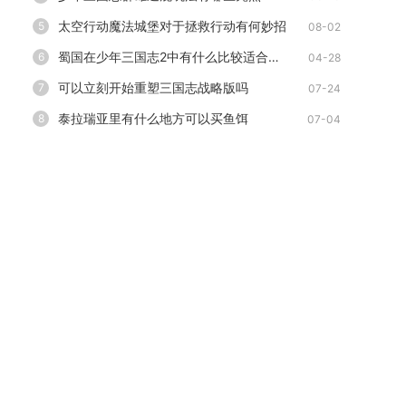
太空行动魔法城堡对于拯救行动有何妙招
5
08-02
蜀国在少年三国志2中有什么比较适合的国阵容推荐
6
04-28
可以立刻开始重塑三国志战略版吗
7
07-24
泰拉瑞亚里有什么地方可以买鱼饵
8
07-04