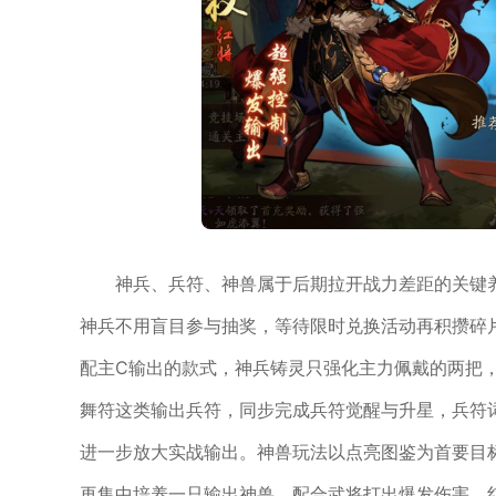
神兵、兵符、神兽属于后期拉开战力差距的关键
神兵不用盲目参与抽奖，等待限时兑换活动再积攒碎
配主C输出的款式，神兵铸灵只强化主力佩戴的两把
舞符这类输出兵符，同步完成兵符觉醒与升星，兵符
进一步放大实战输出。神兽玩法以点亮图鉴为首要目
再集中培养一只输出神兽，配合武将打出爆发伤害，