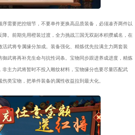
顺序需要把控细节，不要单件更换高品质装备，必须凑齐两件以
反降。前期先用橙装过渡，全力挑战三国无双副本积攒威名，在
激活武将专属缘分加成。装备强化、精炼优先拉满主力两套装
防御武将再补充生命与抗性词条。宝物同步跟进养成进度，精炼
，非主力武将暂时不投入雕纹材料，宝物缘分也要尽量匹配武
减伤类宝物，把单件装备的属性收益拉到最大化。