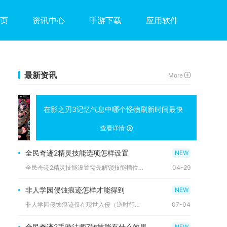
页
资讯中心
手游下载
应用软件
最新资讯
More
在影之刃3记忆气息中哪个怪物刷新时间最快
查看详情
全民奇迹2精灵技能选项怎样设置
全民奇迹2精灵技能设置需先解锁技能槽位，再按精灵类型与职业定...
04-29
非人学园侵蚀痕迹怎样才能得到
非人学园侵蚀痕迹仅在现世入侵（逆时行动）活动产出，通过探测器...
07-04
全民奇迹2手游法师7转技能有什么效果