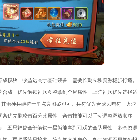
养成模块，收益远高于基础装备，需要长期囤积资源稳步打造。
片合成，优先解锁神兵图鉴拿到全局属性，上阵神兵优先选择适
，其余神兵维持一星点亮图鉴即可。兵符优先合成凤鸣符、火蛇
词条优先刷攻击百分比属性，合击技能可以手动调整释放顺序，
标，五只神兽全部解锁一星就能拿到可观的全队属性，多余资源
红颜、军师系统只培养上阵名额内的角色，多余资源不再额外投