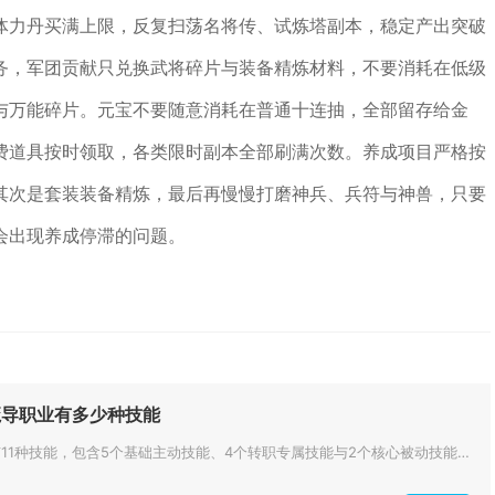
体力丹买满上限，反复扫荡名将传、试炼塔副本，稳定产出突破
务，军团贡献只兑换武将碎片与装备精炼材料，不要消耗在低级
与万能碎片。元宝不要随意消耗在普通十连抽，全部留存给金
费道具按时领取，各类限时副本全部刷满次数。养成项目严格按
其次是套装装备精炼，最后再慢慢打磨神兵、兵符与神兽，只要
会出现养成停滞的问题。
魔导职业有多少种技能
全民奇迹2魔导职业共有11种技能，包含5个基础主动技能、4个转职专属技能与2个核心被动技能，构建出输出与控制兼备的完整技...